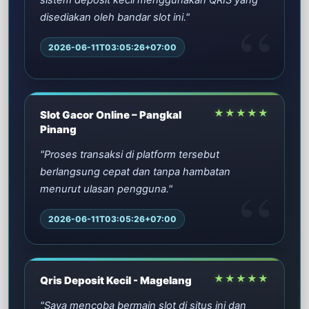
sistem deposit kecil menggunakan QRIS yang
disediakan oleh bandar slot ini."
2026-06-11T03:05:26+07:00
★★★★★
Slot Gacor Online – Pangkal
Pinang
"Proses transaksi di platform tersebut
berlangsung cepat dan tanpa hambatan
menurut ulasan pengguna."
2026-06-11T03:05:26+07:00
★★★★★
Qris Deposit Kecil - Magelang
"Saya mencoba bermain slot di situs ini dan