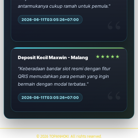
antarmukanya cukup ramah untuk pemula."
2026-06-11T03:05:26+07:00
★★★★★
Deposit Kecil Maxwin - Malang
"Keberadaan bandar slot resmi dengan fitur
QRIS memudahkan para pemain yang ingin
bermain dengan modal terbatas."
2026-06-11T03:05:26+07:00
© 2026 TOPANHOKI. All rights reserved.