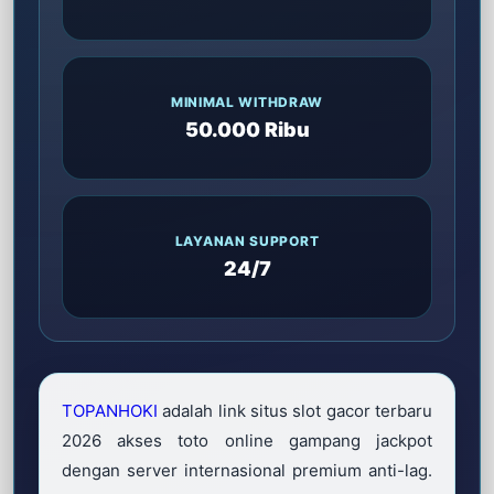
MINIMAL WITHDRAW
50.000 Ribu
LAYANAN SUPPORT
24/7
TOPANHOKI
adalah link situs slot gacor terbaru
2026 akses toto online gampang jackpot
dengan server internasional premium anti-lag.