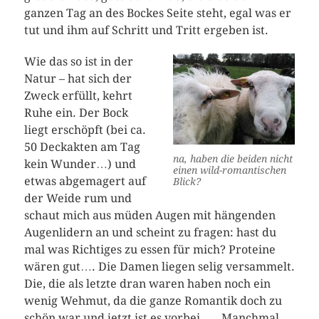
ganzen Tag an des Bockes Seite steht, egal was er
tut und ihm auf Schritt und Tritt ergeben ist.
Wie das so ist in der
Natur – hat sich der
Zweck erfüllt, kehrt
Ruhe ein. Der Bock
liegt erschöpft (bei ca.
50 Deckakten am Tag
na, haben die beiden nicht
kein Wunder…) und
einen wild-romantischen
etwas abgemagert auf
Blick?
der Weide rum und
schaut mich aus müden Augen mit hängenden
Augenlidern an und scheint zu fragen: hast du
mal was Richtiges zu essen für mich? Proteine
wären gut…. Die Damen liegen selig versammelt.
Die, die als letzte dran waren haben noch ein
wenig Wehmut, da die ganze Romantik doch zu
schön war und jetzt ist es vorbei….. Manchmal