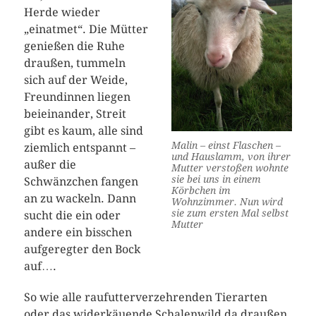
Herde wieder
„einatmet“. Die Mütter
genießen die Ruhe
draußen, tummeln
sich auf der Weide,
Freundinnen liegen
beieinander, Streit
gibt es kaum, alle sind
Malin – einst Flaschen –
ziemlich entspannt –
und Hauslamm, von ihrer
außer die
Mutter verstoßen wohnte
sie bei uns in einem
Schwänzchen fangen
Körbchen im
an zu wackeln. Dann
Wohnzimmer. Nun wird
sie zum ersten Mal selbst
sucht die ein oder
Mutter
andere ein bisschen
aufgeregter den Bock
auf….
So wie alle raufutterverzehrenden Tierarten
oder das widerkäuende Schalenwild da draußen,