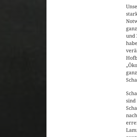
Unse
star
Notw
ganz
und 
habe
verä
Hofb
„Öko
ganz
Scha
Scha
sind
Scha
nach
erre
Lamm