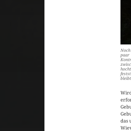
Noch 
paar 
Kontr
zwisc
hocht
fests
bleib
Wird
erfo
Gebu
Gebu
das 
Wiev