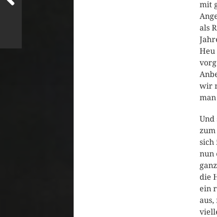
mit 
Ange
als 
Jahr
Heu 
vorg
Anbe
wir 
man 
Und 
zum 
sich
nun 
ganz
die 
ein 
aus,
viel