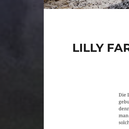
LILLY F
Die 
gebu
denn
man 
solc