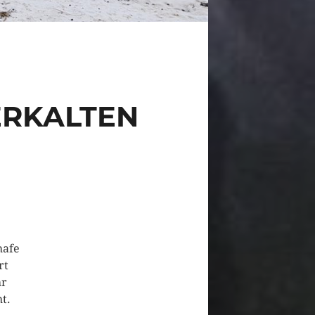
ERKALTEN
hafe
rt
hr
t.