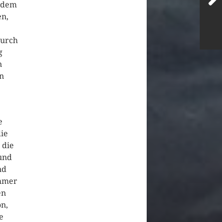
t dem
en,
durch
g
n
n
e
ie
 die
und
nd
immer
en
n,
e