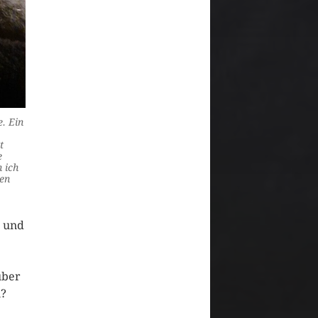
e. Ein
t
e
 ich
gen
s und
über
n?