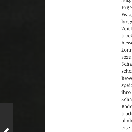
ausg
Erge
Waag
lang
Zeit
troc
bess
konn
sozu
Scha
scho
Bewe
spei
ihre
Scha
Bode
trad
ökol
eise