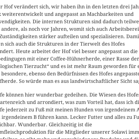
r Hof verändert sich, wir haben ihn in den letzten drei Ja
k weiterentwickelt und angepasst an Machbarkeiten und
endigkeiten. Die internen Strukturen sind dadurch teilwe
 andere, als noch vor Jahren, womit sich auch Arbeitsbere
Zuständigkeiten stärker aufteilen und spezialisieren. Dami
n sich auch die Strukturen in der Tierwelt des Hofes
ndert. Heute arbeitet der Hof viel besser angepasst an die
edingugen mit einer Coffee-Hühnerherde, einer Rasse de
logischen Tierzucht“ und es ist mehr Raum geworden für 
 besondere, ebenso den Bedürfnissen des Hofes angepasst
fherde. So würde man es aus landwirtschaftlicher Sicht sa
fe können hier wunderbar gedeihen. Die Wiesen des Hofe
 artenreich und arrondiert, was zum Vorteil hat, dass ich d
fe jederzeit zu Fuß mit meinen Hunden von irgendeinem 
 irgendeinem B führen kann. Lecker Futter und alles zu F
ichbar. Wunderbar. Gleichzeitig ist die
fleischproduktion für die Mitglieder unserer Solawi im