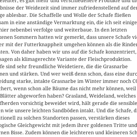
efeilter, es gibt mehr und verschiedenere Produkte und di
bnisse der Weidezeit sind immer zufriedenstellend auf de
e ablesbar. Die Schaffelle und Wolle der Schafe fließen
sam in eine anständige Vermarktung ein, die ich seit einig
 hier nebenbei verfolge und weiterbaue. In den letzten
kenen Sommern hatten wir gemerkt, dass unsere Schafe vi
er mit der Futterknappheit umgehen können als die Rinde
ten. Von daher haben wir uns auf die Schafe konzentriert,
sagen als klimagerechte Variante der Fleischproduktion.
fe sind sehr freundliche Weidetiere, die die Grasnarbe
nen und stärken. Und wer weiß denn schon, dass eine dur
idung starke, intakte Grasnarbe im Winter immer noch C
chert, wenn schon alle Bäume das nicht mehr können, weil 
 Blätter abgeworfen haben? Grasland, Weideland, welches
fherden vorsichtig beweidet wird, hält gerade die sensibl
n wie unsere leichten Sandböden intakt. Und die Schafe, d
itionell zu solchen Standorten passen, verstärken dieses
ogische Gleichgewicht mit jedem ihrer goldenen Tritte un
rnen Bisse. Zudem können die leichteren und kleineren Sc