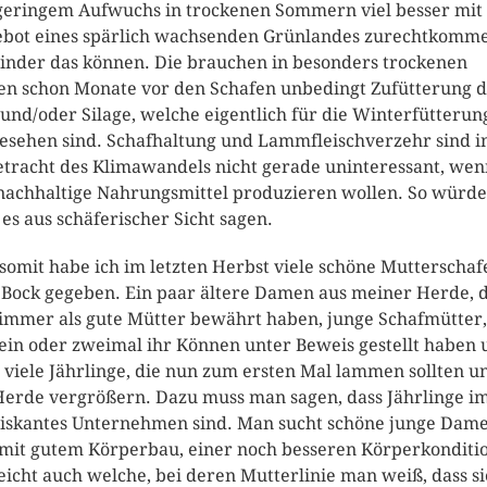
geringem Aufwuchs in trockenen Sommern viel besser mi
bot eines spärlich wachsenden Grünlandes zurechtkomm
Rinder das können. Die brauchen in besonders trockenen
en schon Monate vor den Schafen unbedingt Zufütterung 
und/oder Silage, welche eigentlich für die Winterfütterun
esehen sind. Schafhaltung und Lammfleischverzehr sind i
tracht des Klimawandels nicht gerade uninteressant, wen
nachhaltige Nahrungsmittel produzieren wollen. So würde
es aus schäferischer Sicht sagen.
somit habe ich im letzten Herbst viele schöne Mutterschaf
Bock gegeben. Ein paar ältere Damen aus meiner Herde, d
 immer als gute Mütter bewährt haben, junge Schafmütter,
ein oder zweimal ihr Können unter Beweis gestellt haben 
 viele Jährlinge, die nun zum ersten Mal lammen sollten u
Herde vergrößern. Dazu muss man sagen, dass Jährlinge 
riskantes Unternehmen sind. Man sucht schöne junge Dam
 mit gutem Körperbau, einer noch besseren Körperkonditio
leicht auch welche, bei deren Mutterlinie man weiß, dass si