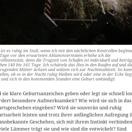
ist es ruhig im Stall, wenn ich mit den nächtlichen Kontrollen beginn
Tage vor den erwarteten Ablammterminen erhöhe ich die
ollintensität, denn die Tragzeit von Schafen ist individuell und beträg
hen 140 bis 165 Tage. Ich schüttele das Heu in den Raufen auf und di
ragenden Mütter ächzen und wälzen sich zur Nachtmahlzeit. So kann
tellen, ob es in der Nacht ruhig bleiben wird oder eine in der Ecke lie
t und sich in den kommenden Stunden eine Geburt ankündigt.
 sie klare Geburtsanzeichen geben oder legt sie schnell lo
rdert besondere Aufmerksamkeit? Wie wird sie sich in das
rtsgeschehen eingeben? Wird sie souverän und ruhig
rtsarbeit leisten und trotz ihrer anfänglichen Aufregung 
unnbekannte Geschehen, sich mit ihrem Instinkt verbinde
iele Lämmer trägt sie und wie sind die entwickelt? Sind