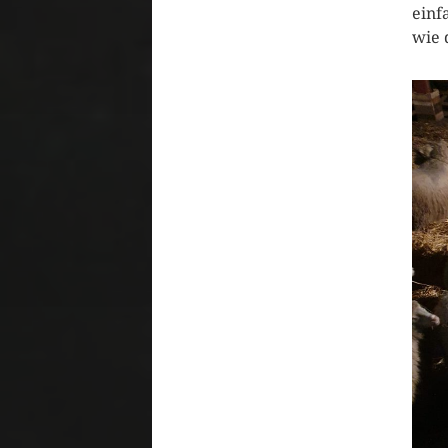
einf
wie 