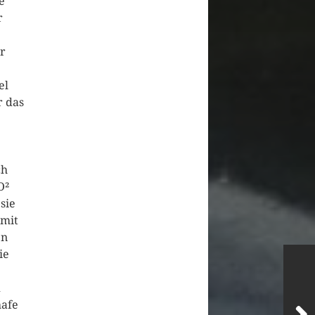
e
r
er
el
r das
ch
O²
sie
 mit
en
ie
d
hafe