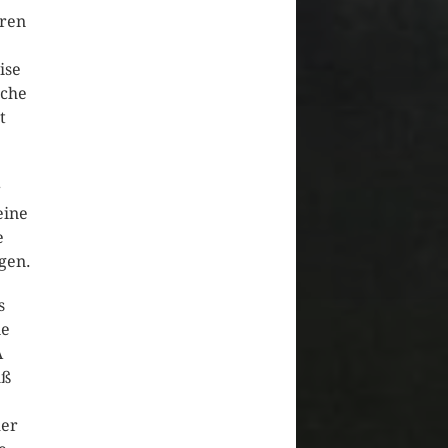
hren
ise
iche
t
r
eine
e
gen.
s
ie
A
uß
mer