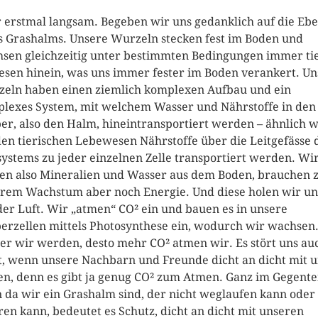
 erstmal langsam. Begeben wir uns gedanklich auf die Eb
s Grashalms. Unsere Wurzeln stecken fest im Boden und
sen gleichzeitig unter bestimmten Bedingungen immer ti
iesen hinein, was uns immer fester im Boden verankert. U
eln haben einen ziemlich komplexen Aufbau und ein
lexes System, mit welchem Wasser und Nährstoffe in den
er, also den Halm, hineintransportiert werden – ähnlich w
den tierischen Lebewesen Nährstoffe über die Leitgefässe 
systems zu jeder einzelnen Zelle transportiert werden. Wi
en also Mineralien und Wasser aus dem Boden, brauchen 
rem Wachstum aber noch Energie. Und diese holen wir un
der Luft. Wir „atmen“ CO² ein und bauen es in unsere
erzellen mittels Photosynthese ein, wodurch wir wachsen.
er wir werden, desto mehr CO² atmen wir. Es stört uns au
t, wenn unsere Nachbarn und Freunde dicht an dicht mit u
en, denn es gibt ja genug CO² zum Atmen. Ganz im Gegentei
 da wir ein Grashalm sind, der nicht weglaufen kann oder 
en kann, bedeutet es Schutz, dicht an dicht mit unseren