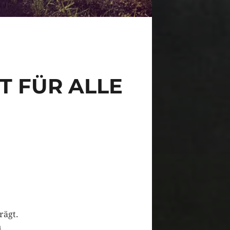
 FÜR ALLE
rägt.
n