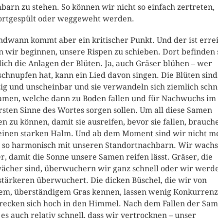
barn zu stehen. So können wir nicht so einfach zertreten,
ortgespült oder weggeweht werden.
ndwann kommt aber ein kritischer Punkt. Und der ist errei
 wir beginnen, unsere Rispen zu schieben. Dort befinden 
ich die Anlagen der Blüten. Ja, auch Gräser blühen – wer
chnupfen hat, kann ein Lied davon singen. Die Blüten sind
ig und unscheinbar und sie verwandeln sich ziemlich schn
amen, welche dann zu Boden fallen und für Nachwuchs im
sten Sinne des Wortes sorgen sollen. Um all diese Samen
en zu können, damit sie ausreifen, bevor sie fallen, brauch
einen starken Halm. Und ab dem Moment sind wir nicht m
 so harmonisch mit unseren Standortnachbarn. Wir wach
r, damit die Sonne unsere Samen reifen lässt. Gräser, die
ächer sind, überwuchern wir ganz schnell oder wir werd
stärkeren überwuchert. Die dicken Büschel, die wir von
em, überständigem Gras kennen, lassen wenig Konkurrenz
recken sich hoch in den Himmel. Nach dem Fallen der Sa
 es auch relativ schnell, dass wir vertrocknen – unser