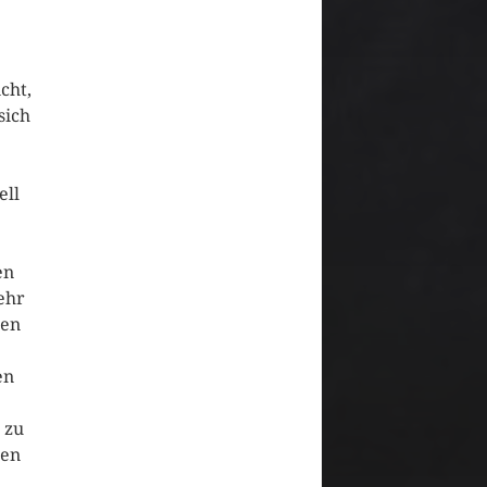
cht,
sich
ell
en
ehr
sen
en
 zu
men