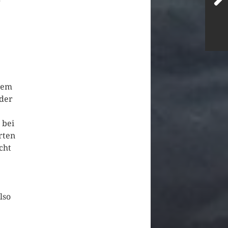
dem
der
 bei
rten
cht
lso