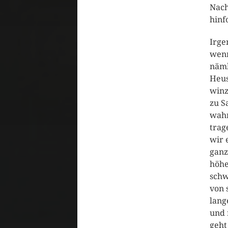
Nach
hinf
Irge
wenn
näml
Heus
winz
zu S
wahr
trag
wir 
ganz
höhe
schw
von 
lang
und 
geht