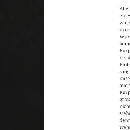
Aber
eine
wach
in d
Wurz
komp
Körp
bei 
Blut
saug
unse
aus 
Körp
größ
nich
steh
denn
wehr