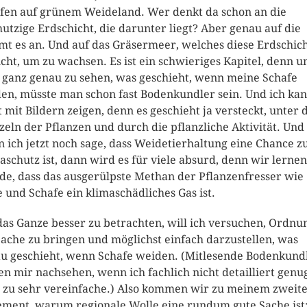
fen auf grünem Weideland. Wer denkt da schon an die
utzige Erdschicht, die darunter liegt? Aber genau auf die
t es an. Und auf das Gräsermeer, welches diese Erdschic
cht, um zu wachsen. Es ist ein schwieriges Kapitel, denn 
s ganz genau zu sehen, was geschieht, wenn meine Schafe
en, müsste man schon fast Bodenkundler sein. Und ich kan
t mit Bildern zeigen, denn es geschieht ja versteckt, unter 
eln der Pflanzen und durch die pflanzliche Aktivität. Und
 ich jetzt noch sage, dass Weidetierhaltung eine Chance 
aschutz ist, dann wird es für viele absurd, denn wir lernen
de, dass das ausgerülpste Methan der Pflanzenfresser wie
 und Schafe ein klimaschädliches Gas ist.
as Ganze besser zu betrachten, will ich versuchen, Ordnu
Sache zu bringen und möglichst einfach darzustellen, was
u geschieht, wenn Schafe weiden. (Mitlesende Bodenkund
n mir nachsehen, wenn ich fachlich nicht detailliert genu
 zu sehr vereinfache.) Also kommen wir zu meinem zweit
ement, warum regionale Wolle eine rundum gute Sache ist