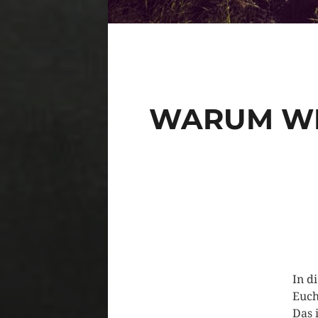
WARUM WE
In d
Euch
Das 