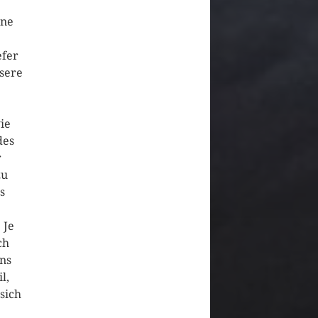
ene
efer
nsere
ie
des
r
zu
s
 Je
ch
ns
l,
sich