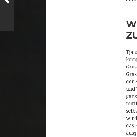
W
Z
Tja 
komp
Gras
Gras
der 
und 
ganz
mitt
selb
wird
das 
ausg