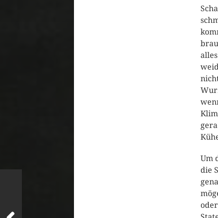
Scha
schm
komm
brau
alle
weid
nich
Wurz
wenn
Klim
gera
Kühe
Um d
die 
gena
möge
oder
Stat