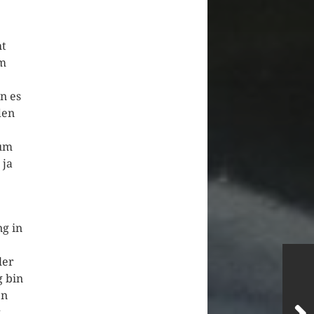
ht
um
n es
den
zum
 ja
ng in
ler
g bin
en
: