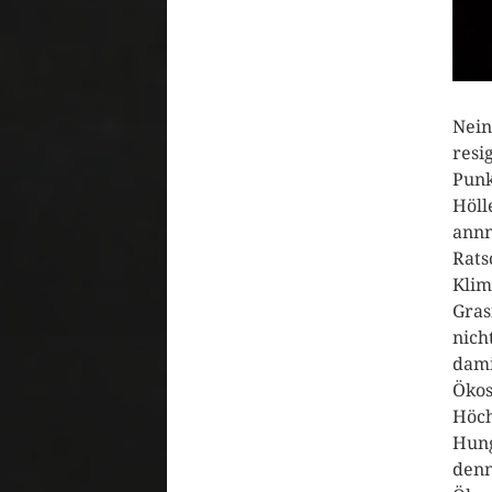
Nein
resi
Punk
Höll
annn
Rats
Klim
Gras
nich
dami
Ökos
Höch
Hung
denn