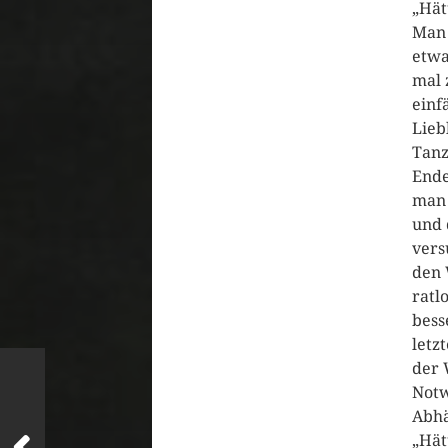
„Hät
Man 
etwa
mal 
einf
Lieb
Tanz
Ende
man 
und 
vers
den 
ratl
bess
letz
der 
Notw
Abhä
„Hät