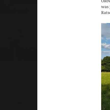
Ökow
was 
Rats