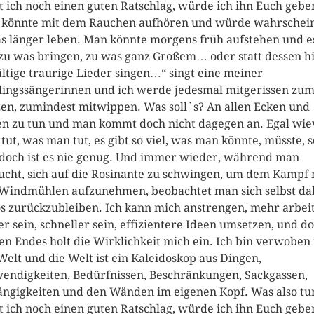
t ich noch einen guten Ratschlag, würde ich ihn Euch gebe
könnte mit dem Rauchen aufhören und würde wahrschein
s länger leben. Man könnte morgens früh aufstehen und e
zu was bringen, zu was ganz Großem… oder statt dessen h
ältige traurige Lieder singen…“ singt eine meiner
lingssängerinnen und ich werde jedesmal mitgerissen zu
en, zumindest mitwippen. Was soll`s? An allen Ecken und
n zu tun und man kommt doch nicht dagegen an. Egal wie
tut, was man tut, es gibt so viel, was man könnte, müsste, s
doch ist es nie genug. Und immer wieder, während man
ucht, sich auf die Rosinante zu schwingen, um dem Kampf 
Windmühlen aufzunehmen, beobachtet man sich selbst dab
os zurückzubleiben. Ich kann mich anstrengen, mehr arbei
er sein, schneller sein, effizientere Ideen umsetzen, und do
ten Endes holt die Wirklichkeit mich ein. Ich bin verwoben
Welt und die Welt ist ein Kaleidoskop aus Dingen,
endigkeiten, Bedürfnissen, Beschränkungen, Sackgassen,
ngigkeiten und den Wänden im eigenen Kopf. Was also tu
t ich noch einen guten Ratschlag, würde ich ihn Euch geb