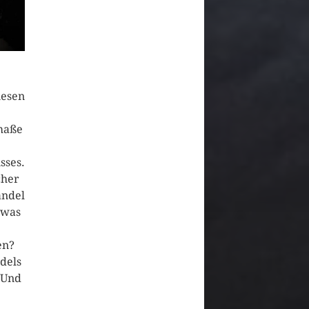
iesen
maße
sses.
cher
andel
 was
en?
dels
 Und