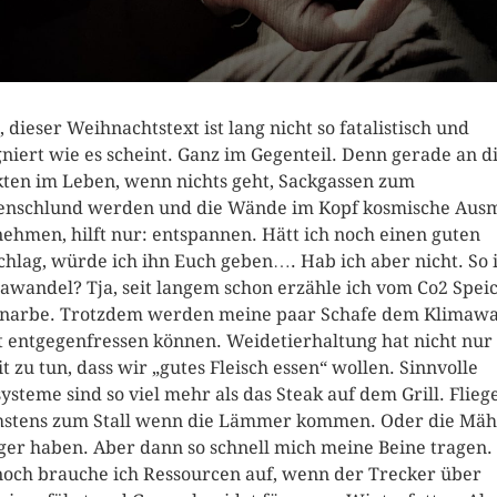
, dieser Weihnachtstext ist lang nicht so fatalistisch und
gniert wie es scheint. Ganz im Gegenteil. Denn gerade an d
ten im Leben, wenn nichts geht, Sackgassen zum
enschlund werden und die Wände im Kopf kosmische Aus
ehmen, hilft nur: entspannen. Hätt ich noch einen guten
chlag, würde ich ihn Euch geben…. Hab ich aber nicht. So i
awandel? Tja, seit langem schon erzähle ich vom Co2 Spei
narbe. Trotzdem werden meine paar Schafe dem Klimaw
t entgegenfressen können. Weidetierhaltung hat nicht nur
t zu tun, dass wir „gutes Fleisch essen“ wollen. Sinnvolle
ysteme sind so viel mehr als das Steak auf dem Grill. Flieg
stens zum Stall wenn die Lämmer kommen. Oder die Mäh
er haben. Aber dann so schnell mich meine Beine tragen.
och brauche ich Ressourcen auf, wenn der Trecker über