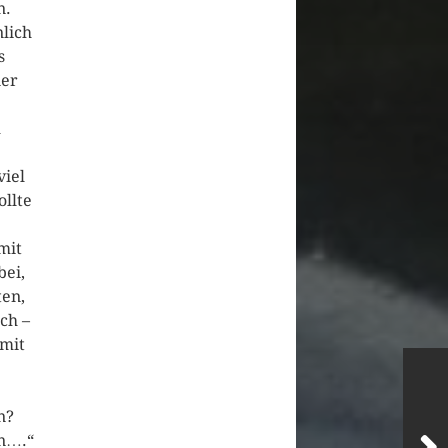
n.
lich
s
ier
m
viel
ollte
mit
ei,
ten,
ch –
 mit
n?
en….“